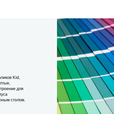
ликов Kid,
лтые,
строение для
пуса
орным столом.