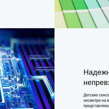
Надежн
непрев
Детские сенс
несмотря на 
представляю