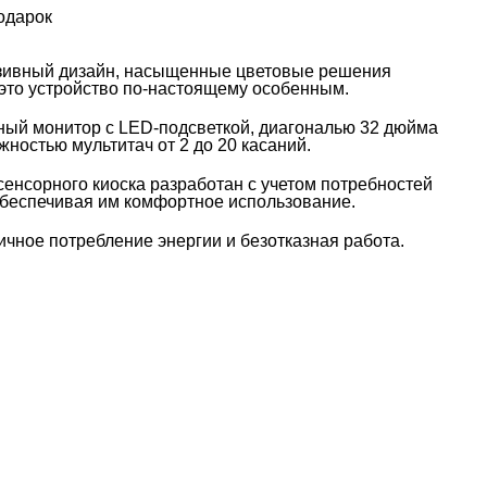
одарок
зивный дизайн, насыщенные цветовые решения
это устройство по-настоящему особенным.
ый монитор с LED-подсветкой, диагональю 32 дюйма
жностью мультитач от 2 до 20 касаний.
сенсорного киоска разработан с учетом потребностей
обеспечивая им комфортное использование.
чное потребление энергии и безотказная работа.