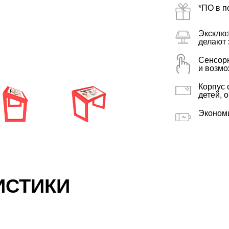
*ПО в п
Эксклю
делают 
Сенсорн
и возмо
Корпус 
детей, 
Экономи
ИСТИКИ