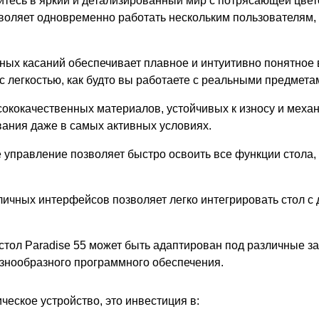
тесь в яркий и детализированный мир с потрясающей цвет
воляет одновременно работать нескольким пользователям,
ных касаний обеспечивает плавное и интуитивно понятное
 легкостью, как будто вы работаете с реальными предмета
сококачественных материалов, устойчивых к износу и меха
вания даже в самых активных условиях.
 управление позволяет быстро освоить все функции стола,
чных интерфейсов позволяет легко интегрировать стол с 
стол Paradise 55 может быть адаптирован под различные з
знообразного программного обеспечения.
ческое устройство, это инвестиция в: