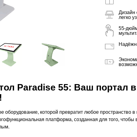
Дизайн 
легко у
55-дюйм
мультит
Надёжна
Экономи
возможн
ол Paradise 55: Ваш портал в
!
ое оборудование, которой превратит любое пространство в 
огофункциональная платформа, созданная для того, чтобы 
лым.