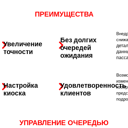
ПРЕИМУЩЕСТВА
Внедр
Без долгих
сниж
Увеличение
детал
очередей
точности
данн
ожидания
пасс
Возмо
измен
Настройка
Удовлетворенность
изобр
киоска
клиентов
предс
подро
УПРАВЛЕНИЕ ОЧЕРЕДЬЮ